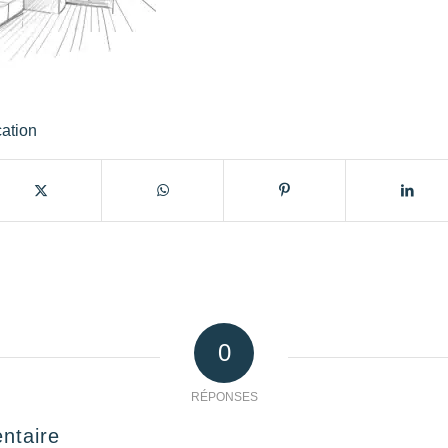
cation
0
RÉPONSES
ntaire